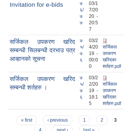
७
03/1
Invitation for e-bids
६/
7/20
७
20 -
७
20:5
7
७
03/2
सर्जिकल उपकरण खरिद
५/
4/20
सर्जिकल
सम्बन्धी सिलबन्धी दरभाउ पत्र
७
19 -
उपकरण
आव्हानको सूचना
६
00:0
खरिदका
0
शर्तहरु.pdf
७
03/2
सर्जिकल उपकरण खरिद
५/
2/20
सर्जिकल
सम्बन्धी शर्तहरु ।
७
19 -
उपकरण
६
18:1
खरिदका
5
शर्तहरु.pdf
Pages
« first
‹ previous
1
2
3
4
next ›
last »