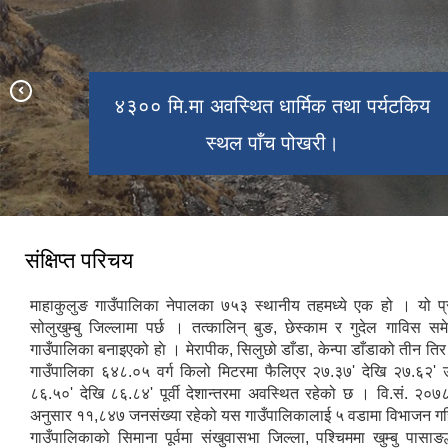
४३०० मि.मा अवस्थित धार्मिक तथा पर्यटकिय
बेथो माछो भ्यू टावर बाट देखिने मकालु वरुण
थेकछोक छोलिङ गुम्बा - खिरौले
साङ्ग छोलिङ गुम्बा- चेरेम ।
राष्ट्रिय निकुञ्य क्षेत्र।
स्थल पाँच पोखरी।
संक्षिप्त परिचय
माहाकुलुङ गाउँपालिका नेपालका ७५३ स्थानीय तहमध्ये एक हो । यो प्र
सोलुखुम्बु जिल्लामा पर्छ । तत्कालिन् बुङ, छेस्काम र गुदेल गाविस सम
गाउँपालिका बनाइएको हाे । मेरापीक, सिलुछो डाँडा, केन्पा डाँडाको तीन तिर
गाउँपालिका ६४८.०५ वर्ग किलो मिटरमा फैलिएर २७‌.३७' देखि २७‌.६२' उत्
८६.५०' देखि ८६.८४' पूर्वी देशान्तरमा अवस्थित रहेको छ । वि.सं. २
अनुसार ११,८४७ जनसंख्या रहेको यस गाउँपालिकालाई ५ वडामा विभाजन 
गाउँपालिकाको सिमाना पूर्वमा संखुवासभा जिल्ला, पश्चिममा खुम्बु पासाङ