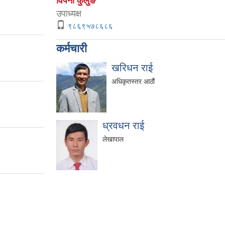
विपना कुलुङ
उपाध्यक्ष
९८६९५७८६८६
कर्मचारी
खरिधन राई
अधिकृतस्तर आठौं
ध्रवधन राई
लेखापाल