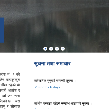
सूचना तथा समाचार
देश नं‍. १ को
ेटेर माहाकुलुङ
सार्वजनिक सुनुवाई सम्बन्धी सूचना ।
 सीमा रहेको यो
2 months 6 days
तरी अक्षांश र
०७८ को जनगणना
गरिएको छ । यस
आर्थिक प्रस्ताव खोल्ने सम्बन्धि आशयको सूचना ।
ल्हामु र सोताङ