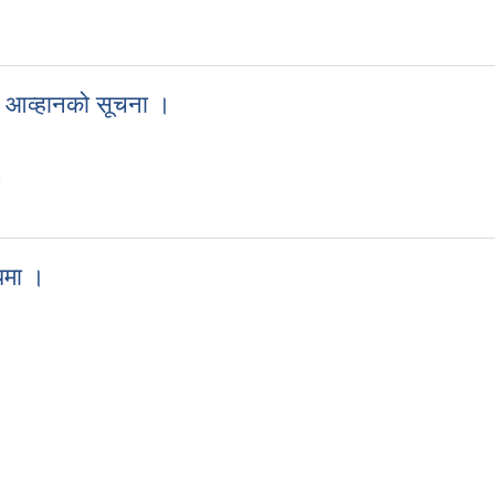
े सूचना ।
व आव्हानको सूचना ।
।
्ताव आव्हानको सूचना ।
्धमा ।
बन्धमा ।