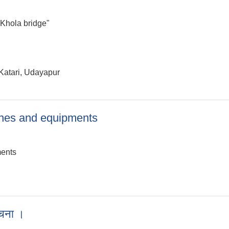
i Khola bridge"
atari, Udayapur
cines and equipments
ments
edicines and equipments
ूचना ।