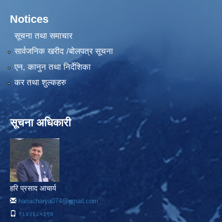
Notices
सूचना तथा समाचार
सार्वजनिक खरीद /बोलपत्र सूचना
एन, कानुन तथा निर्देशिका
कर तथा शुल्कहरु
सूचना अधिकारी
हरि प्रसाद आचार्य
hariacharya074@gmail.com
९८४२६८५३९७