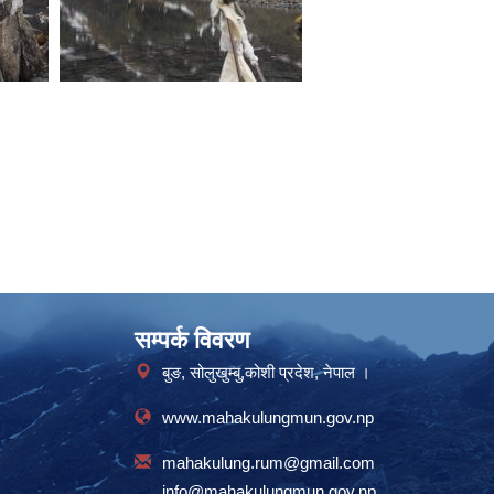
सम्पर्क विवरण
बुङ, सोलुखुम्बु,कोशी प्रदेश, नेपाल ।
www.mahakulungmun.gov.np
mahakulung.rum@gmail.com
info@mahakulungmun.gov.np