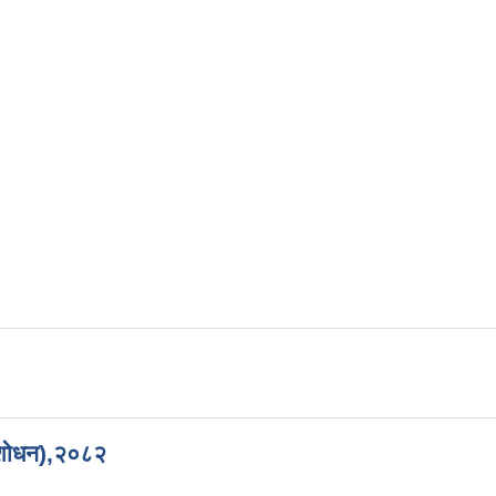
 संशोधन),२०८२