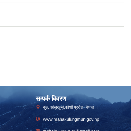
सम्पर्क विवरण
बुङ, सोलुखुम्बु,कोशी प्रदेश, नेपाल ।
www.mahakulungmun.gov.np